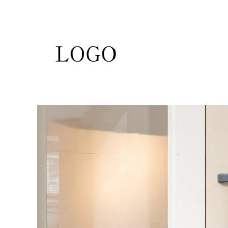
コ
ン
テ
ン
ツ
へ
ス
キ
ッ
プ