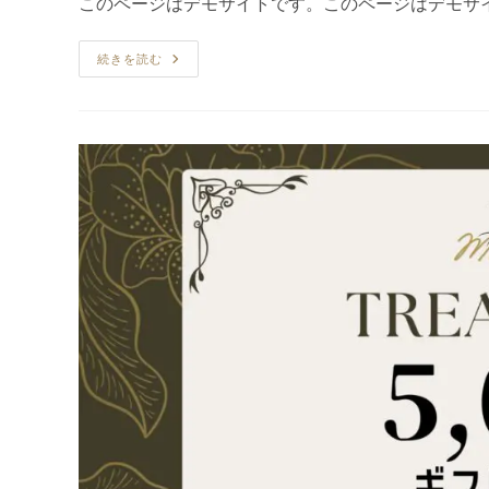
このページはデモサイトです。このページはデモサイ
開
テ
日:
ゴ
人
続きを読む
リ
気
ー:
メ
ニ
ュ
ー
を
ご
紹
介