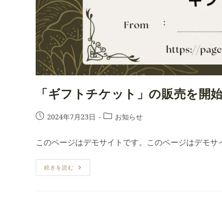
「ギフトチケット」の販売を開
投
投
2024年7月23日
お知らせ
稿
稿
公
カ
このページはデモサイトです。このページはデモサ
開
テ
日:
ゴ
「ギ
続きを読む
リ
フ
ー:
ト
チ
ケ
ッ
ト」
の